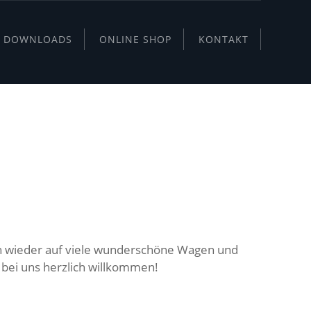
DOWNLOADS
ONLINE SHOP
KONTAKT
BALL AB 13:11
ich wieder auf viele wunderschöne Wagen und
 bei uns herzlich willkommen!