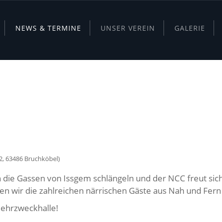
NEWS & TERMINE
UNSER VEREIN
GALERIE
HINGSUMZUG MIT ZUG
2, 63486 Bruchköbel)
ch die Gassen von Issgem schlängeln und der NCC freut s
en wir die zahlreichen närrischen Gäste aus Nah und Fern
Mehrzweckhalle!